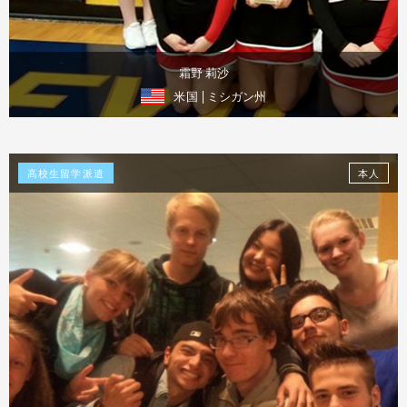
霜野 莉沙
米国
| ミシガン州
体験談を見る
高校生留学派遣
本人