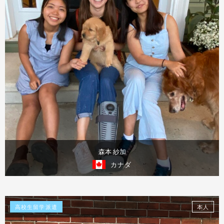
森本 紗加
カナダ
体験談を見る
高校生留学派遣
本人