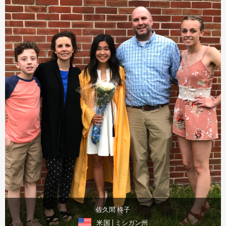
佐久間 柊子
米国
| ミシガン州