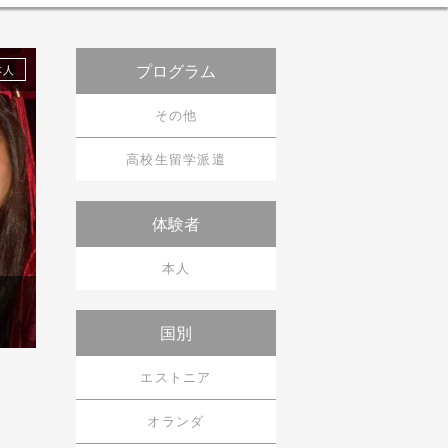
ニュース＆トピックス
プログラム
本人
体験談
その他
世界の留学情報
高校生留学派遣
コラム
体験者
本人
国別
エストニア
オランダ