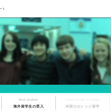
ート
Host student
Study abroad in college
海外留学生の受入
米国のカレッジ留学