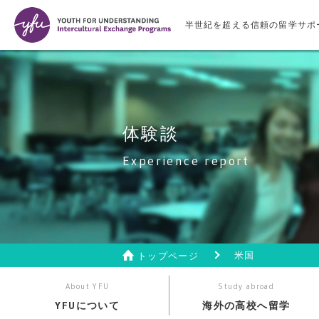
半世紀を超える信頼の留学サポ
体験談
Experience report
米国
トップページ
About YFU
Study abroad
YFUについて
海外の高校へ留学