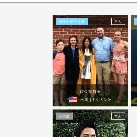
高校生留学派遣
本人
佐久間 柊子
米国
| ミシガン州
体験談を見る
その他
本人