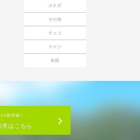
カナダ
その他
チェコ
ドイツ
米国
単60秒登録！
請求はこちら