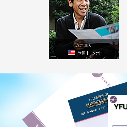
永井 隼人
米国
| ユタ州
体験談を見る