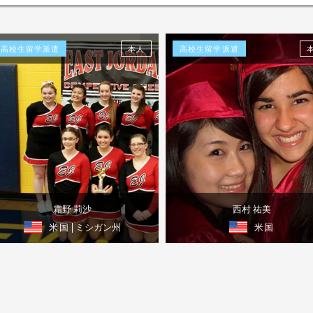
高校生留学派遣
本人
高校生留学派遣
西村 祐美
霜野 莉沙
米国
米国
| ミシガン州
体験談を見る
体験談を見る