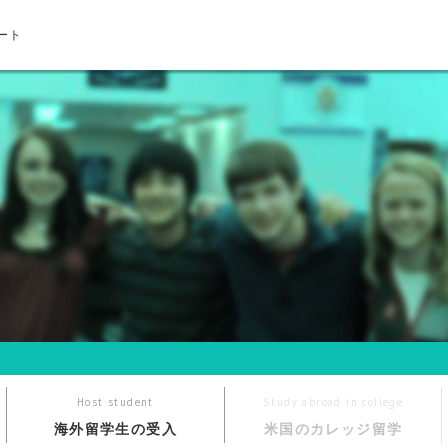
ート
Host student
Study abroad in college
海外留学生の受入
米国のカレッジ留学