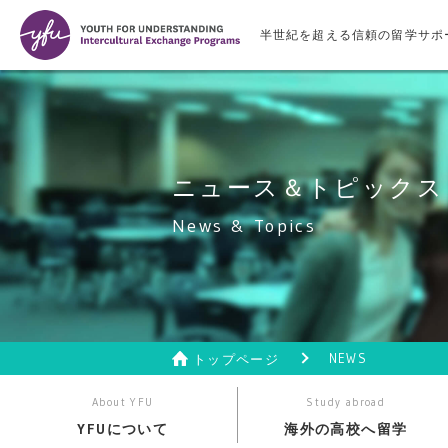
半世紀を超える信頼の留学サポ
ニュース＆トピックス
News & Topics
NEWS
トップページ
About YFU
Study abroad
YFUについて
海外の高校へ留学