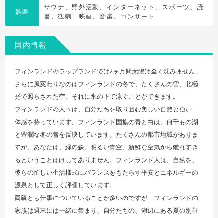
サウナ、野外活動、インターネット、スポーツ、読
娯楽
書、観劇、映画、音楽、コンサート
国内情報
フィンランドのラップランドでは2ヶ月間太陽は全く沈みません。
さらに風変わりなのはフィンランドの冬で、たくさんの雪、北極
光で照らされた空、それに氷の下で泳ぐことができます。
フィンランドの人々は、自分たちを取り囲む美しい自然と強い一
体感を持っています。フィンランド国旗の青と白は、何千もの湖
と豊潤な冬の雪を反映しています。たくさんの都市地域がありま
すが、あなたは、緑の森、明るい青空、新鮮な空気から離れすぎ
るということはけしてありません。フィンランド人は、自然を、
彼らの忙しい生活様式にバランスをもたらす平安とエネルギーの
源泉として正しく評価しています。
両親とも仕事についていることが多いのですが、フィンランドの
家族は週末には一緒に集まり、自分たちの、湖辺にある夏の別荘