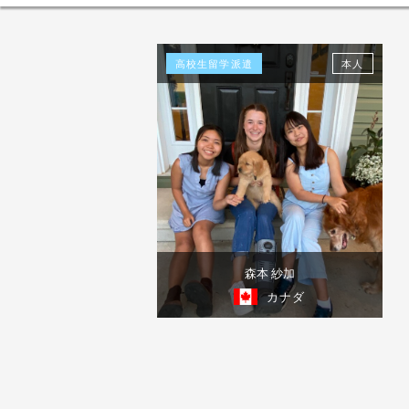
高校生留学派遣
本人
森本 紗加
カナダ
体験談を見る