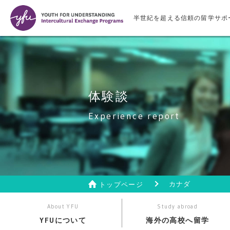
半世紀を超える信頼の留学サポ
体験談
Experience report
カナダ
トップページ
About YFU
Study abroad
YFUについて
海外の高校へ留学