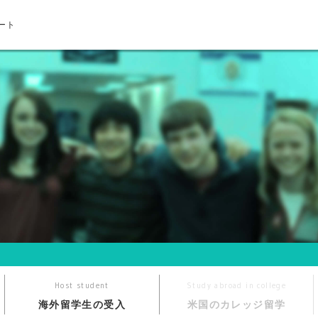
ート
Host student
Study abroad in college
海外留学生の受入
米国のカレッジ留学