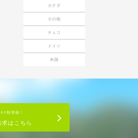
カナダ
その他
チェコ
ドイツ
米国
単60秒登録！
請求はこちら