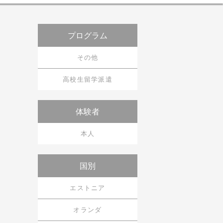
ニュース＆トピックス
プログラム
体験談
その他
世界の留学情報
高校生留学派遣
コラム
体験者
本人
国別
エストニア
オランダ